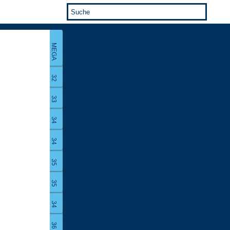
MEGA
32
33
34
34
35
35
34
36