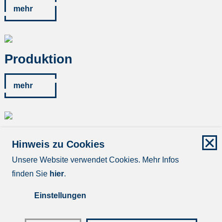
mehr
Produktion
mehr
Kontakt
Hinweis zu Cookies
Unsere Website verwendet Cookies. Mehr Infos
mehr
finden Sie
hier
.
Einstellungen
Impressum
Datenschutz
Disclaimer
AGB/AVLB