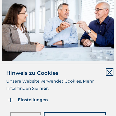
Beratung & Kontakt
Hinweis zu Cookies
Unsere Website verwendet Cookies. Mehr
mehr
Infos finden Sie
hier
.
Einstellungen
Impressum
Datenschutz
Disclaimer
AGB/AVLB