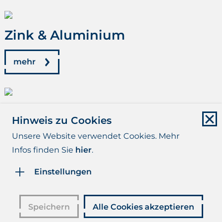
Zink & Aluminium
mehr
Beratung & Kontakt
Hinweis zu Cookies
Unsere Website verwendet Cookies. Mehr
mehr
Infos finden Sie
hier
.
Einstellungen
Impressum
Datenschutz
Disclaimer
AGB/AVLB
Speichern
Alle Cookies akzeptieren
© 2026 MEGA GOSSAU AG - all rights reserved