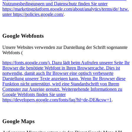
Nutzungsbedingungen und Datenschutz finden Sie unter
https://marketingplatform.google.com/about/analytics/terms/de/ bzw.
unter https://policies.google.com/
.
Google Webfonts
Unsere Websites verwenden zur Darstellung der Schrift sogenannte
Webfonts (
https://fonts.google.com/). Dazu lädt beim Aufrufen unserer Seite Ihr
Browser die benötigte Webfont in Ihren Browsercache. Dies ist
notwendig, damit auch Ihr Browser eine optisch verbesserte
Darstellung unserer Texte anzeigen kann. Wenn Ihr Browser diese
Funktion nicht unterstützt, wird eine Standardschrift von Ihrem
Computer zur Anzeige genutzt. Weitergehende Informationen zu
Google Webfonts finden Sie unter
https://developers.google.com/fonts/faq?hl=de-DE&csw=1
.
Google Maps